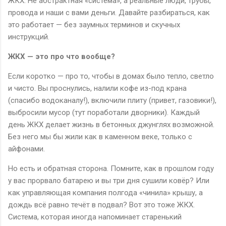
ЖКХ. Не абстрактная «система», а реальные люди, трубы,
провода и наши с вами деньги. Давайте разбираться, как
это работает — без заумных терминов и скучных
инструкций.
ЖКХ — это про что вообще?
Если коротко — про то, чтобы в домах было тепло, светло
и чисто. Вы проснулись, налили кофе из-под крана
(спасибо водоканалу!), включили плиту (привет, газовики!),
выбросили мусор (тут поработали дворники). Каждый
день ЖКХ делает жизнь в бетонных джунглях возможной.
Без него мы бы жили как в каменном веке, только с
айфонами.
Но есть и обратная сторона. Помните, как в прошлом году
у вас прорвало батарею и вы три дня сушили ковёр? Или
как управляющая компания полгода «чинила» крышу, а
дождь всё равно течёт в подвал? Вот это тоже ЖКХ.
Система, которая иногда напоминает старенький