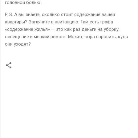
головной болью.
P. S. А вы знаете, сколько стоит содержание вашей
квартиры? Загляните в квитанцию. Там есть графа
«содержание жилья» — это как раз деньги на уборку,
освещение и мелкий ремонт. Может, пора спросить, куда
они уходят?
К
о
м
м
е
н
т