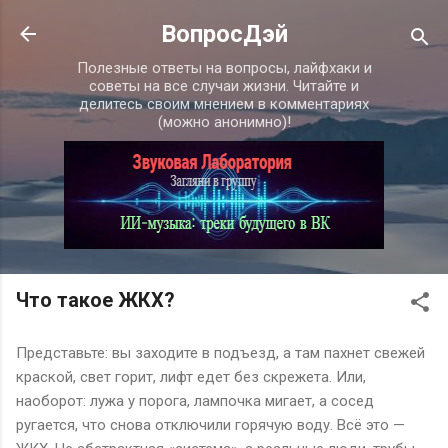
К основному контенту
ВопросДэй
Полезные ответы на вопросы, лайфхаки и
советы на все случаи жизни. Читайте и
делитесь своим мнением в комментариях
(можно анонимно)!
Что такое ЖКХ?
Представьте: вы заходите в подъезд, а там пахнет свежей
краской, свет горит, лифт едет без скрежета. Или,
наоборот: лужа у порога, лампочка мигает, а сосед
ругается, что снова отключили горячую воду. Всё это —