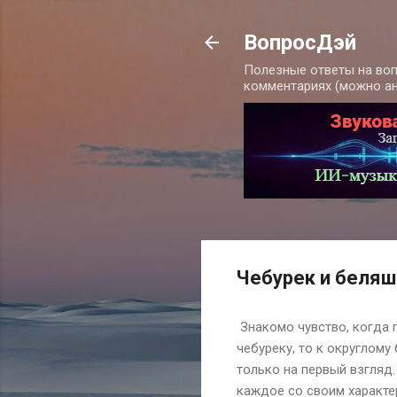
ВопросДэй
Полезные ответы на воп
комментариях (можно а
Чебурек и беляш
Знакомо чувство, когда п
чебуреку, то к округлому
только на первый взгляд
каждое со своим характе