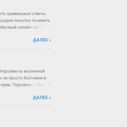
миг, поверьте! А если
ше времени. Например,
реть правильные ответы
 сродни попытке починить
обычный онлайн-тест. Вы
в недрах кода этой
ДАЛЕЕ »
анты. Однако, и это
рый вы видите, открыв
, в каком хотелось бы.
Сегодня всё иначе.
ица — это просто пустая
 поролим по вселенной
то не просто болтовня в
тории. Поролить — значит
 Откуда взялся термин:
ДАЛЕЕ »
, выросло из субкультуры
иями в лесу, то теперь
то играть, а активно
ало популярным в эпоху,
ать» (с точки зрения