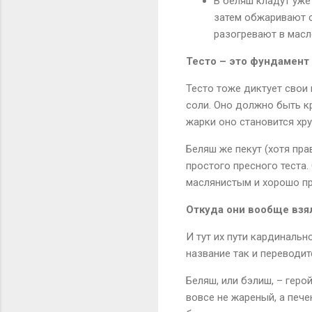
В беляш кладут уже
затем обжаривают с
разогревают в масл
Тесто – это фундамент
Тесто тоже диктует свои
соли. Оно должно быть к
жарки оно становится хру
Беляш же пекут (хотя пра
простого пресного теста.
маслянистым и хорошо п
Откуда они вообще взя
И тут их пути кардинальн
название так и переводит
Беляш, или бэлиш, – геро
вовсе не жареный, а печ