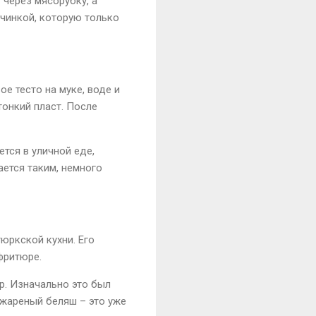
 через мясорубку, а
ачинкой, которую только
е тесто на муке, воде и
тонкий пласт. После
ется в уличной еде,
ается таким, немного
тюркской кухни. Его
фритюре.
ир. Изначально это был
 жареный беляш – это уже