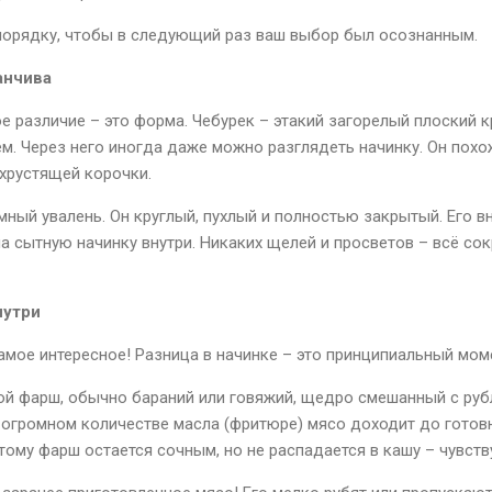
порядку, чтобы в следующий раз ваш выбор был осознанным.
анчива
е различие – это форма. Чебурек – этакий загорелый плоский к
ем. Через него иногда даже можно разглядеть начинку. Он похо
хрустящей корочки.
мный увалень. Он круглый, пухлый и полностью закрытый. Его в
 на сытную начинку внутри. Никаких щелей и просветов – всё с
нутри
амое интересное! Разница в начинке – это принципиальный мом
ой фарш, обычно бараний или говяжий, щедро смешанный с руб
 огромном количестве масла (фритюре) мясо доходит до готов
тому фарш остается сочным, но не распадается в кашу – чувству