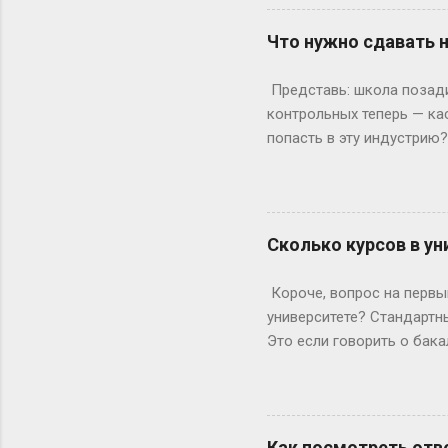
лишний день?» Всё просто
понедельник, то следующи
Что нужно сдавать 
366 дней делим на 7 — по
выходными? Могут, но ред
Представь: школа позади,
Выходных будет по 53. Но 
контрольных теперь — ка
попасть в эту индустрию
с очевидного: документы.
а закончила 9 классов. А
позволяет бегать по съёмк
формальности. Настоящие
Сколько курсов в ун
быть высокой, худой и ид
подиума часто ждут от 17
Короче, вопрос на первый
весишь 55 кг — окей, но ес
университете? Стандартны
Это если говорить о бака
копнем глубже. Не бойтес
человечески. Классика ж
Сколько он будет грызть 
второй – уже с опытом, т
Как посмотреть отве