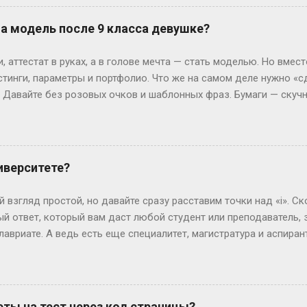
: он прицепляется к следующему году, сдвигая старт. Например
й год начнется со вторника. Вот и вся магия. А если год висо
на модель после 9 класса девушке?
лучаем 52 недели и 2 дня «сверху». Теперь вопрос: могут ли эти
ко. Допустим, год начался в субботу. Тогда лишние дни — субб
 аттестат в руках, а в голове мечта — стать моделью. Но вмест
так везёт нечасто...
стинги, параметры и портфолио. Что же на самом деле нужно «с
? Давайте без розовых очков и шаблонных фраз. Бумаги — скуч
 Без них — как на подиум без каблуков. Нужно подтвердить, что
ттестат, паспорт (или свидетельство о рождении), справка от вр
ам. И да, если тебе нет 18, подпись родителей — как билет в эт
 испытания — впереди. Рост, вес и другие цифры: где правда,
иверситете?
еальной» — эту фразу слышат все. Но давай честно: индустрия 
0 см, а коммерческие бренды могут взять и на 165 см. Вес? Есл
 взгляд простой, но давайте сразу расставим точки над «i». Ск
ли 60 кг и при этом выг...
й ответ, который вам даст любой студент или преподаватель, зв
лавриате. А ведь есть еще специалитет, магистратура и аспирант
ь, сейчас не будет занудной лекции – разложим всё по полочк
анра: бакалавриат Представьте себе обычного парня, который 
гранит науки? Четыре года. Это четыре курса: первый – самый 
ретий – экватор, и четвертый – финишная прямая с дипломом. В
ты на тест через код страницы?