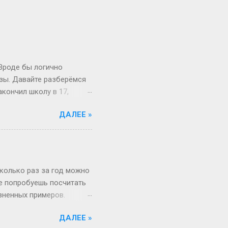
 Вроде бы логично
изы. Давайте разберёмся
акончил школу в 17,
й то опаздывает, то едет
ДАЛЕЕ »
 первокурсник в 19, а
 на Бали, а теперь
вообще 13 классов в
о в Японии некоторые уже
зигзаги Бывает, жизнь
сколько раз за год можно
не попробуешь посчитать
изненных примеров.
 52 недели и 1 день в
ДАЛЕЕ »
«А куда делся тот самый