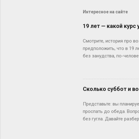
Интересное на сайте
19 лет — какой курс
Смотрите, история про во
предположить, что в 19 
без занудства, по-челове
поступил — и вот тебе 19
не туда. Вот Сергей из Но
одноклассники уже на трет
штурмует лекции по филос
Сколько суббот и во
школе — представьте, как
к этому возрасту заканч
Представьте: вы планируе
вносит коррективы. Допуст
проспать до обеда. Вопр
без гугла. Давайте разбе
Сначала базовка: 52 выхо
остатке. То есть суббот 