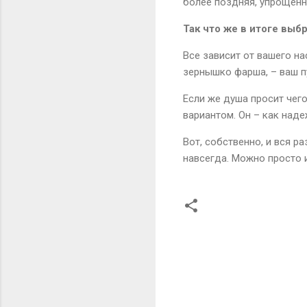
более поздняя, упрощенн
Так что же в итоге выб
Все зависит от вашего на
зернышко фарша, – ваш пу
Если же душа просит чег
вариантом. Он – как наде
Вот, собственно, и вся р
навсегда. Можно просто и
К
о
м
м