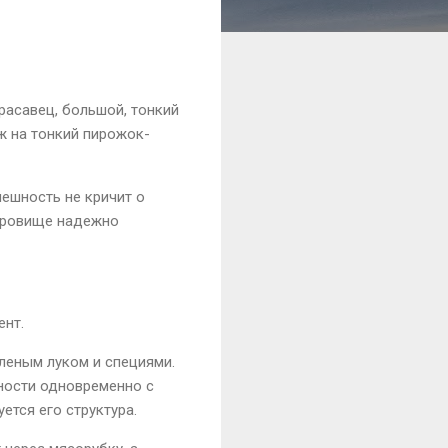
расавец, большой, тонкий
ж на тонкий пирожок-
нешность не кричит о
окровище надежно
ент.
леным луком и специями.
ности одновременно с
ется его структура.