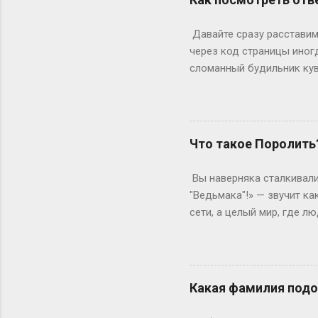
стандартная программа вы
дольше? Специалитет Тем
Давайте сразу расставим 
будущие врачи, инженеры 
через код страницы иног
сломанный будильник кув
отвечаете на вопросы, на
страницы действительно ж
ключевое «однако», совр
инспектор. Где же тогда п
Что такое Поролить
Раньше, в эпоху статичес
Данные теперь загружаютс
Вы наверняка сталкивали
рамка для картины. Саму к
"Ведьмака"!» — звучит ка
сети, а целый мир, где 
погрузиться в роль так, 
ролевая кухня Слово «по
ролевиков. Если раньше 
они перекочевали в онлай
Какая фамилия подо
взаимодействовать, прож
когда даже развлечения т