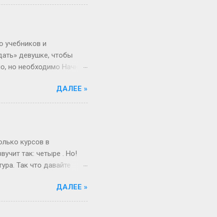
, если 1 января —
косный? Тут уже веселее
 два дня оказаться
ота и воскресенье. Бинго!
о учебников и
дать» девушке, чтобы
но, но необходимо Начнём
 ты не с Луны свалилась,
ДАЛЕЕ »
ача, что здоровье
от мир. Но это всё
 а где мифы? «Ты должна
меняется. Да, для
и при росте 175 см ты
олько курсов в
учит так: четыре . Но!
ура. Так что давайте
ам живо и по-
ДАЛЕЕ »
поступил после школы.
веселый и страшный,
от так работает