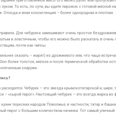
 заранее приготовленное мясо! Его мелко рубят или пропускают
 луком. То есть, по сути, вы едите пирожок с готовой мясной н
е. Отсюда и иная консистенция – более однородная и плотная.
 правила. Для чебурека замешивают очень простое бездрожжево
рутым и эластичным, чтобы его можно было раскатать в очень 
стящим, почти как чипсы.
вильнее сказать – жарят) из дрожжевого или, что чаще встреча
 Оно более толстое, мягкое и после термической обработки ост
ропеченным снаружи.
лись?
о расходятся. Чебурек – это звезда крымскотатарской и, шире, 
ся – «сырой пирог». Настоящий чебурек – это всегда жарка во 
й кухни тюркских народов Поволжья, в частности, татар и башк
еный пирог с большим количеством начинки. Тот самый уличный