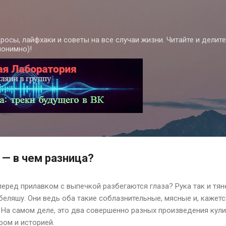
К основному контенту
росы, лайфхаки и советы на все случаи жизни. Читайте и делит
нонимно)!
 — в чем разница?
еред прилавком с выпечкой разбегаются глаза? Рука так и тян
 беляшу. Они ведь оба такие соблазнительные, мясные и, кажетс
. На самом деле, это два совершенно разных произведения кули
ром и историей.