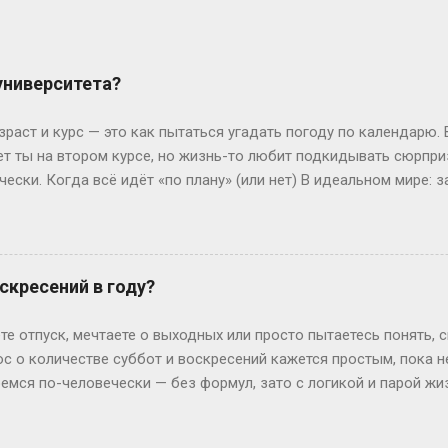
 университета?
зраст и курс — это как пытаться угадать погоду по календарю.
лет ты на втором курсе, но жизнь-то любит подкидывать сюрпр
чески. Когда всё идёт «по плану» (или нет) В идеальном мире: з
, второй курс. Но реальность часто напоминает автобус, которы
восибирска: отучился год, ушёл в армию, вернулся — и теперь он
ьем. Или Мария из Испании: взяла gap year, работала в хостеле
офии, пока её ровесники пишут курсовые. Кстати, в Германии 
скресений в году?
 обидно: тебе 19, а ты только получил школьный аттестат. Зат
ивают техникум и вовсю работают. Академы, переводы и прочие 
те отпуск, мечтаете о выходных или просто пытаетесь понять, 
им, Иван с первого к...
ос о количестве суббот и воскресений кажется простым, пока 
ремся по-человечески — без формул, зато с логикой и парой ж
дных на каждый Год — это 365 дней. Делим на недели: 365 ÷ 7 =
и воскресений выходит по 52 штуки. Но тут же мозг вопрошает: 