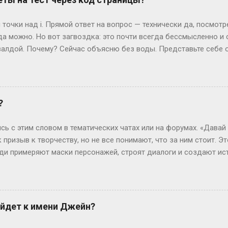
сшего образования в России. Четыре года пролетают как один 
 не менее, есть нюанс. Некоторые специальности требуют боль
точки над i. Прямой ответ на вопрос — технически да, посмот
или сотрудники спецслужб. Для них существуе...
да можно. Но вот загвоздка: это почти всегда бессмысленно и
алдой. Почему? Сейчас объясню без воды. Представьте себе 
жимаете «Завершить», и система выдает вам результат. Где-то 
ивут данные — ваши ответы и, гипотетически, правильные вари
еменные сайты редко хранят что-то ценное прямо в HTML, кото
рячутся ответы? Вот и нет их там! Во всяком случае, в том виде
?
ких сайтов, ответы можно было случайно напасть в HTML-коде. 
я динамически, после нажатия кнопки. Представьте, что стран
сь с этим словом в тематических чатах или на форумах. «Давай
артину (ваши вопросы и ...
к призыв к творчеству, но не все понимают, что за ним стоит. Э
люди примеряют маски персонажей, строят диалоги и создают ис
чтобы границы между реальностью и игрой на миг растворились.
ролить» — производное от «ролевить», которое, в свою очередь
ролевые игры ассоциировались с настолками или живыми действ
н-пространство. «По-» здесь — как приставка действия: не прос
йдет к имени Джейн?
ивать сюжет в реальном времени. Интересно, что пороление ст
ребуют навыков. Казалось бы, парадокс: чтобы «ничего не дел