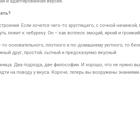
ая и адаптированная версия.
рать?
строения. Если хочется чего-то хрустящего, с сочной начинкой,
ть лежит к чебуреку. Он – как всплеск эмоций, яркий и громкий
о-то основательного, плотного и по-домашнему уютного, то бе
жный друг, простой, сытный и предсказуемо вкусный.
азница. Два подхода, две философии. И хорошо, что не нужно в
дти на поводу у вкуса. Короче, теперь вы вооружены знаниями.