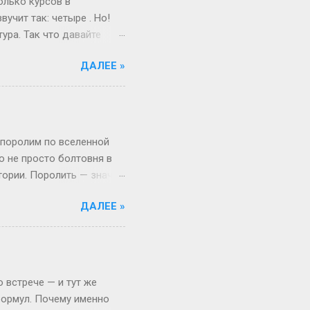
олько курсов в
учит так: четыре . Но!
ура. Так что давайте
ам живо и по-
ДАЛЕЕ »
поступил после школы.
веселый и страшный,
от так работает
миг, поверьте! А если
ше времени. Например,
 поролим по вселенной
то не просто болтовня в
тории. Поролить — значит
 Откуда взялся термин:
ДАЛЕЕ »
, выросло из субкультуры
иями в лесу, то теперь
то играть, а активно
ало популярным в эпоху,
ать» (с точки зрения
 встрече — и тут же
формул. Почему именно