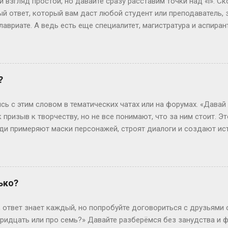
 взгляд простой, но давайте сразу расставим точки над «i». Ск
ли 60 кг и при этом выг...
й ответ, который вам даст любой студент или преподаватель, зв
лавриате. А ведь есть еще специалитет, магистратура и аспирант
ь, сейчас не будет занудной лекции – разложим всё по полочк
анра: бакалавриат Представьте себе обычного парня, который 
гранит науки? Четыре года. Это четыре курса: первый – самый 
ретий – экватор, и четвертый – финишная прямая с дипломом. В
?
сшего образования в России. Четыре года пролетают как один 
 не менее, есть нюанс. Некоторые специальности требуют боль
сь с этим словом в тематических чатах или на форумах. «Давай
или сотрудники спецслужб. Для них существуе...
к призыв к творчеству, но не все понимают, что за ним стоит. Э
люди примеряют маски персонажей, строят диалоги и создают ис
чтобы границы между реальностью и игрой на миг растворились.
ролить» — производное от «ролевить», которое, в свою очередь
ролевые игры ассоциировались с настолками или живыми действ
н-пространство. «По-» здесь — как приставка действия: не прос
ько?
ивать сюжет в реальном времени. Интересно, что пороление ст
ребуют навыков. Казалось бы, парадокс: чтобы «ничего не дел
, ответ знает каждый, но попробуйте договориться с друзьями о
ь имп...
 тридцать или про семь?» Давайте разберёмся без занудства и 