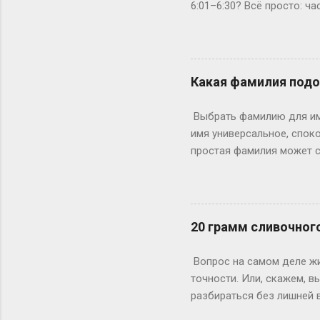
6:01–6:30? Всё просто: ч
стартует в 7:00, то его «
седьмого», а вы уже с 6:
Кто-то считает началом пе
прошли, а первые кадры (
Какая фамилия подо
«в начале седьмого», а од
опоздал!» Пример из жизн
Выбрать фамилию для име
6:15 — чтобы успеть на ...
имя универсальное, споко
простая фамилия может сд
фамилия подойдет лучше 
подводит. Возьмем, к при
Надежно, понятно, уютно.
или Паркер. Они коротки
20 грамм сливочног
А что насчет современны
Джейн Карпентер (плотни
Вопрос на самом деле жи
характеру глубины. Или д
точности. Или, скажем, в
разбираться без лишней 
одна с половиной столов