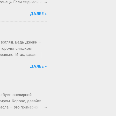
«конец». Если седьмой час
ли «придём в начале
ДАЛЕЕ »
жизнь — не математика.
льм: титры (6:00) уже
т Знакомо: договорились
цем в часы: «Я же не
о!» Вася имеет в виду
 взгляд. Ведь Джейн —
 стороны, слишком
еально. Итак, какая
ассика никогда не
ДАЛЕЕ »
из американского сериала.
 фамилиям вроде Миллер
 вообще золотое правило.
йлор (портниха) или
аботы. Это добавляет
ребует ювелирной
жиром. Короче, давайте
масла — это примерно
нятные единицы, одна