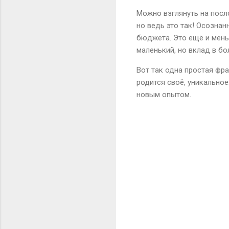
Можно взглянуть на посл
но ведь это так! Осознан
бюджета. Это ещё и мень
маленький, но вклад в б
Вот так одна простая фр
родится своё, уникальное
новым опытом.
К
о
м
м
е
н