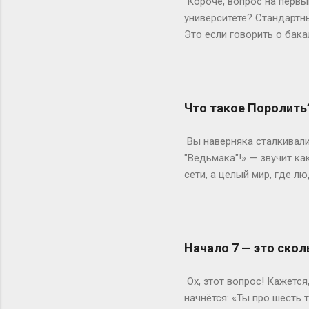
Короче, вопрос на первый
весишь 55 кг — окей, но ес
университете? Стандартны
Это если говорить о бака
копнем глубже. Не бойтес
человечески. Классика ж
Сколько он будет грызть 
второй – уже с опытом, т
Что такое Поролить
стандартная программа вы
дольше? Специалитет Тем
Вы наверняка сталкивали
будущие врачи, инженеры 
"Ведьмака"!» — звучит ка
сети, а целый мир, где 
погрузиться в роль так, 
ролевая кухня Слово «по
ролевиков. Если раньше 
они перекочевали в онлай
Начало 7 — это скол
взаимодействовать, прож
когда даже развлечения т
Ох, этот вопрос! Кажется
постороннего), нужно умет
начнётся: «Ты про шесть