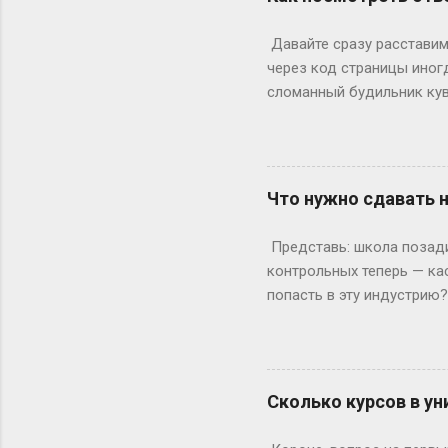
366 дней делим на 7 — по
выходными? Могут, но ред
Давайте сразу расставим 
Выходных будет по 53. Но 
через код страницы иног
сломанный будильник кув
отвечаете на вопросы, на
страницы действительно ж
ключевое «однако», совр
инспектор. Где же тогда п
Что нужно сдавать 
Раньше, в эпоху статичес
Данные теперь загружаютс
Представь: школа позади,
рамка для картины. Саму к
контрольных теперь — ка
попасть в эту индустрию
с очевидного: документы.
а закончила 9 классов. А
позволяет бегать по съёмк
формальности. Настоящие
Сколько курсов в ун
быть высокой, худой и ид
подиума часто ждут от 17