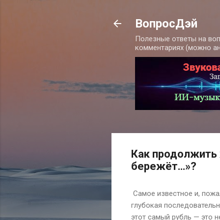
ВопросДэй
Полезные ответы на воп
комментариях (можно а
Как продолжить 
бережёт…»?
Самое известное и, пожал
глубокая последовательн
этот самый рубль — это н