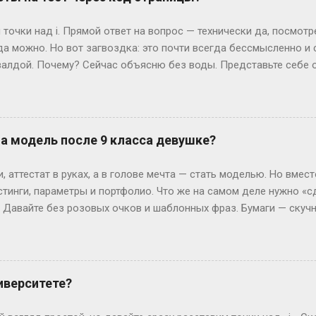
лучаем 52 недели и 2 дня «сверху». Теперь вопрос: могут ли эти
ко. Допустим, год начался в субботу. Тогда лишние дни — субб
точки над i. Прямой ответ на вопрос — технически да, посмот
так везёт нечасто...
да можно. Но вот загвоздка: это почти всегда бессмысленно и
алдой. Почему? Сейчас объясню без воды. Представьте себе 
жимаете «Завершить», и система выдает вам результат. Где-то 
ивут данные — ваши ответы и, гипотетически, правильные вари
еменные сайты редко хранят что-то ценное прямо в HTML, кото
рячутся ответы? Вот и нет их там! Во всяком случае, в том виде
на модель после 9 класса девушке?
ких сайтов, ответы можно было случайно напасть в HTML-коде. 
я динамически, после нажатия кнопки. Представьте, что стран
 аттестат в руках, а в голове мечта — стать моделью. Но вмест
артину (ваши вопросы и ...
стинги, параметры и портфолио. Что же на самом деле нужно «с
? Давайте без розовых очков и шаблонных фраз. Бумаги — скуч
 Без них — как на подиум без каблуков. Нужно подтвердить, что
ттестат, паспорт (или свидетельство о рождении), справка от вр
ам. И да, если тебе нет 18, подпись родителей — как билет в эт
 испытания — впереди. Рост, вес и другие цифры: где правда,
иверситете?
еальной» — эту фразу слышат все. Но давай честно: индустрия 
0 см, а коммерческие бренды могут взять и на 165 см. Вес? Есл