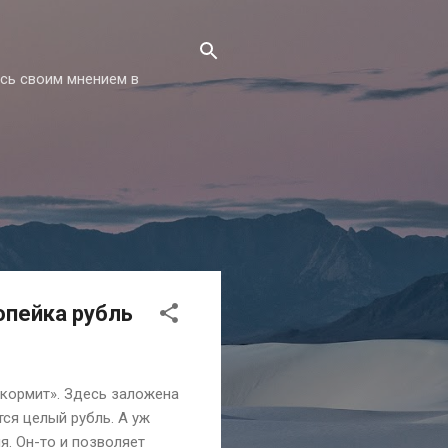
есь своим мнением в
опейка рубль
 кормит». Здесь заложена
ся целый рубль. А уж
я. Он-то и позволяет