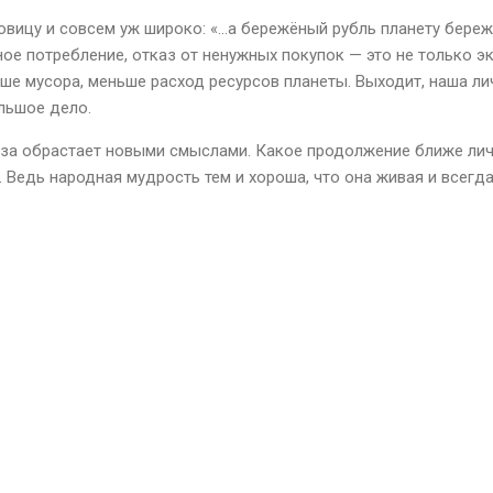
овицу и совсем уж широко: «…а бережёный рубль планету береж
ное потребление, отказ от ненужных покупок — это не только 
ше мусора, меньше расход ресурсов планеты. Выходит, наша ли
ольшое дело.
аза обрастает новыми смыслами. Какое продолжение ближе лич
. Ведь народная мудрость тем и хороша, что она живая и всег