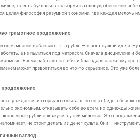
а жильё, то есть буквально «накормить голову», обеспечив себе
ся целая философия разумной экономии, где каждая мелочь им
ово грамотное продолжение
егодня многие добавляют: «…а рубль — в рост пускай идёт». Ну 
аботать, а не пылиться под матрасом. Сначала дисциплина и б
скромные. Время работает на тебя, и благодаря сложному проц
еменем может превратиться во что-то серьёзное. Это уже боле
е продолжение
часто рождается из горького опыта: «…но не от беды сбережёт».
ельно экономным, отказывать себе во всём, но однажды жизн
 накопленные рубли покажутся сущей мелочью. Это продолжени
напоминает: не стоит делать из денег культа. Они — инструмент,
гичный взгляд