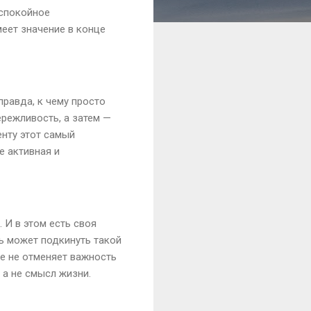
 спокойное
еет значение в конце
правда, к чему просто
ережливость, а затем —
енту этот самый
е активная и
 И в этом есть своя
ь может подкинуть такой
е не отменяет важность
 а не смысл жизни.