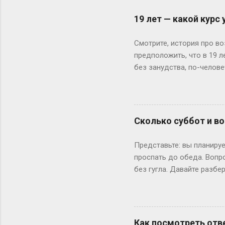
19 лет — какой курс
Смотрите, история про во
предположить, что в 19 
без занудства, по-челове
поступил — и вот тебе 19
не туда. Вот Сергей из Но
одноклассники уже на трет
штурмует лекции по филос
Сколько суббот и во
школе — представьте, как
к этому возрасту заканч
Представьте: вы планируе
вносит коррективы. Допуст
проспать до обеда. Вопр
без гугла. Давайте разбе
Сначала базовка: 52 выхо
остатке. То есть суббот 
лишний день?» Всё просто
понедельник, то следующи
Как посмотреть отве