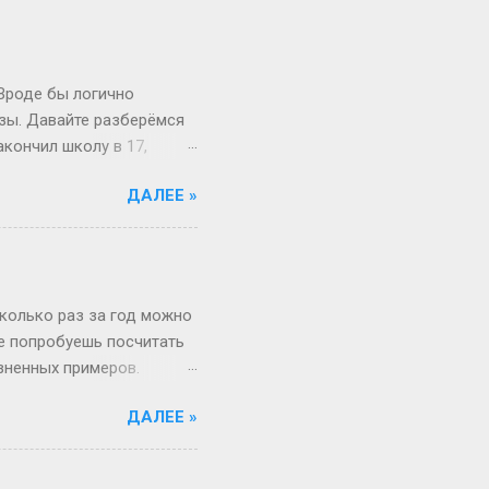
 Вроде бы логично
изы. Давайте разберёмся
акончил школу в 17,
й то опаздывает, то едет
ДАЛЕЕ »
 первокурсник в 19, а
 на Бали, а теперь
вообще 13 классов в
о в Японии некоторые уже
зигзаги Бывает, жизнь
сколько раз за год можно
не попробуешь посчитать
изненных примеров.
 52 недели и 1 день в
ДАЛЕЕ »
«А куда делся тот самый
, если 1 января —
косный? Тут уже веселее