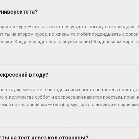
 университета?
зраст и курс — это как пытаться угадать погоду по календарю.
лет ты на втором курсе, но жизнь-то любит подкидывать сюрпр
чески. Когда всё идёт «по плану» (или нет) В идеальном мире: з
, второй курс. Но реальность часто напоминает автобус, которы
восибирска: отучился год, ушёл в армию, вернулся — и теперь он
ьем. Или Мария из Испании: взяла gap year, работала в хостеле
офии, пока её ровесники пишут курсовые. Кстати, в Германии 
скресений в году?
 обидно: тебе 19, а ты только получил школьный аттестат. Зат
ивают техникум и вовсю работают. Академы, переводы и прочие 
те отпуск, мечтаете о выходных или просто пытаетесь понять, 
им, Иван с первого к...
ос о количестве суббот и воскресений кажется простым, пока 
ремся по-человечески — без формул, зато с логикой и парой ж
дных на каждый Год — это 365 дней. Делим на недели: 365 ÷ 7 =
и воскресений выходит по 52 штуки. Но тут же мозг вопрошает: 
: он прицепляется к следующему году, сдвигая старт. Например
й год начнется со вторника. Вот и вся магия. А если год висо
ты на тест через код страницы?