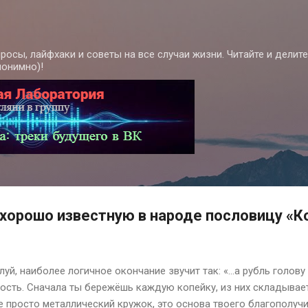
К основному контенту
росы, лайфхаки и советы на все случаи жизни. Читайте и делит
нонимно)!
хорошо известную в народе пословицу «К
уй, наиболее логичное окончание звучит так: «…а рубль голову
ость. Сначала ты бережёшь каждую копейку, из них складывает
е просто металлический кружок, это основа твоего благополучи