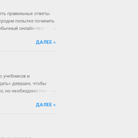
 два дня оказаться
ота и воскресенье. Бинго!
реть правильные ответы
 сродни попытке починить
обычный онлайн-тест. Вы
в недрах кода этой
ДАЛЕЕ »
анты. Однако, и это
рый вы видите, открыв
, в каком хотелось бы.
Сегодня всё иначе.
ица — это просто пустая
о учебников и
дать» девушке, чтобы
но, но необходимо Начнём
 ты не с Луны свалилась,
ДАЛЕЕ »
ача, что здоровье
от мир. Но это всё
 а где мифы? «Ты должна
меняется. Да, для
и при росте 175 см ты