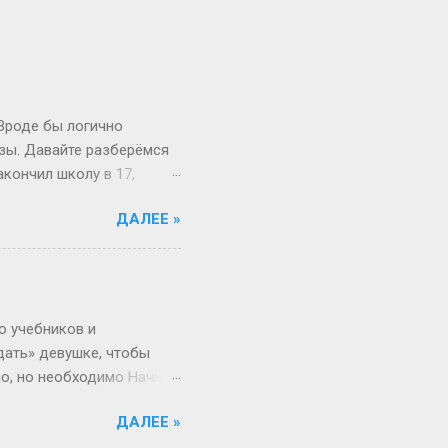
 Вроде бы логично
изы. Давайте разберёмся
акончил школу в 17,
й то опаздывает, то едет
ДАЛЕЕ »
 первокурсник в 19, а
 на Бали, а теперь
вообще 13 классов в
о в Японии некоторые уже
зигзаги Бывает, жизнь
о учебников и
дать» девушке, чтобы
но, но необходимо Начнём
 ты не с Луны свалилась,
ДАЛЕЕ »
ача, что здоровье