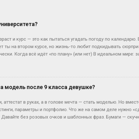
 университета?
зраст и курс — это как пытаться угадать погоду по календарю.
лет ты на втором курсе, но жизнь-то любит подкидывать сюрпр
чески. Когда всё идёт «по плану» (или нет) В идеальном мире: з
, второй курс. Но реальность часто напоминает автобус, которы
восибирска: отучился год, ушёл в армию, вернулся — и теперь он
ьем. Или Мария из Испании: взяла gap year, работала в хостеле
офии, пока её ровесники пишут курсовые. Кстати, в Германии 
на модель после 9 класса девушке?
 обидно: тебе 19, а ты только получил школьный аттестат. Зат
ивают техникум и вовсю работают. Академы, переводы и прочие 
 аттестат в руках, а в голове мечта — стать моделью. Но вмест
им, Иван с первого к...
стинги, параметры и портфолио. Что же на самом деле нужно «с
? Давайте без розовых очков и шаблонных фраз. Бумаги — скуч
 Без них — как на подиум без каблуков. Нужно подтвердить, что
ттестат, паспорт (или свидетельство о рождении), справка от вр