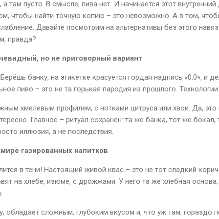
а там пусто. В смысле, пива нет. И начинается этот внутренний
ом, чтобы найти точную копию – это невозможно. А в том, что
асслабление. Давайте посмотрим на альтернативы без этого навя
м, правда?
очевидный, но не приговорный вариант
Берёшь банку, на этикетке красуется гордая надпись «0.0», и де
ое пиво – это не та горькая пародия из прошлого. Технологии
ным хмелевым профилем, с нотками цитруса или хвои. Да, это 
ересно. Главное – ритуал сохранён: та же банка, тот же бокал, 
осто иллюзия, а не последствия.
 мире газированных напитков
лится в тени! Настоящий живой квас – это не тот сладкий кори
овят на хлебе, изюме, с дрожжами. У него та же хлебная основа, ч
.
, обладает сложным, глубоким вкусом и, что уж там, гораздо 