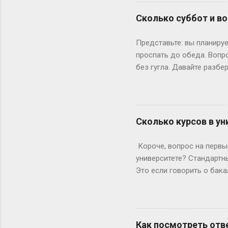
позволяет бегать по съёмк
формальности. Настоящие
Сколько суббот и во
быть высокой, худой и ид
подиума часто ждут от 17
Представьте: вы планируе
весишь 55 кг — окей, но ес
проспать до обеда. Вопр
без гугла. Давайте разбе
Сначала базовка: 52 выхо
остатке. То есть суббот 
лишний день?» Всё просто
понедельник, то следующи
Сколько курсов в ун
366 дней делим на 7 — по
выходными? Могут, но ред
Короче, вопрос на первый
Выходных будет по 53. Но 
университете? Стандартны
Это если говорить о бака
копнем глубже. Не бойтес
человечески. Классика ж
Сколько он будет грызть 
второй – уже с опытом, т
Как посмотреть отве