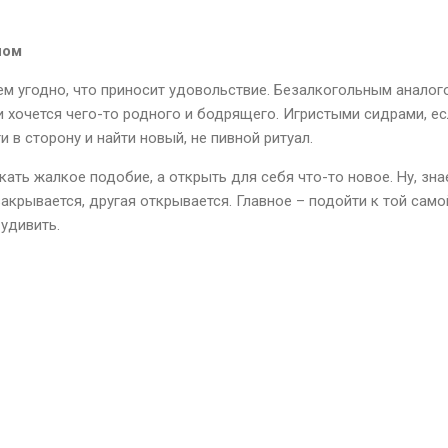
ном
ем угодно, что приносит удовольствие. Безалкогольным аналог
и хочется чего-то родного и бодрящего. Игристыми сидрами, е
и в сторону и найти новый, не пивной ритуал.
кать жалкое подобие, а открыть для себя что-то новое. Ну, знае
акрывается, другая открывается. Главное – подойти к той самой
удивить.