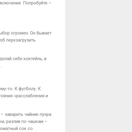
иключение. Попробуйте –
выбор огромен. Он бывает
соб перезагрузить
делай себе коктейль, в
.
му-то. К футболу. К
тояния «расслабления и
– заварить чайник пуэра.
и, разлив по чашкам –
томатный сок со