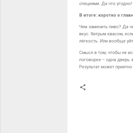
специями. Да что угодно!
В итоге: коротко о глав
Чем заменить пиво? Да ч
вкус. Хитрым квасом, есл
лёгкость. Или вообще уйт
Смысл в том, чтобы не ис
поговорке – одна дверь з
Результат может приятно 
К
о
м
м