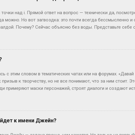
сшего образования в России. Четыре года пролетают как один 
 не менее, есть нюанс. Некоторые специальности требуют боль
точки над i. Прямой ответ на вопрос — технически да, посмот
или сотрудники спецслужб. Для них существуе...
да можно. Но вот загвоздка: это почти всегда бессмысленно и
алдой. Почему? Сейчас объясню без воды. Представьте себе 
жимаете «Завершить», и система выдает вам результат. Где-то 
ивут данные — ваши ответы и, гипотетически, правильные вари
еменные сайты редко хранят что-то ценное прямо в HTML, кото
рячутся ответы? Вот и нет их там! Во всяком случае, в том виде
?
ких сайтов, ответы можно было случайно напасть в HTML-коде. 
я динамически, после нажатия кнопки. Представьте, что стран
сь с этим словом в тематических чатах или на форумах. «Давай
артину (ваши вопросы и ...
к призыв к творчеству, но не все понимают, что за ним стоит. Э
люди примеряют маски персонажей, строят диалоги и создают ис
чтобы границы между реальностью и игрой на миг растворились.
ролить» — производное от «ролевить», которое, в свою очередь
ролевые игры ассоциировались с настолками или живыми действ
н-пространство. «По-» здесь — как приставка действия: не прос
йдет к имени Джейн?
ивать сюжет в реальном времени. Интересно, что пороление ст
ребуют навыков. Казалось бы, парадокс: чтобы «ничего не дел