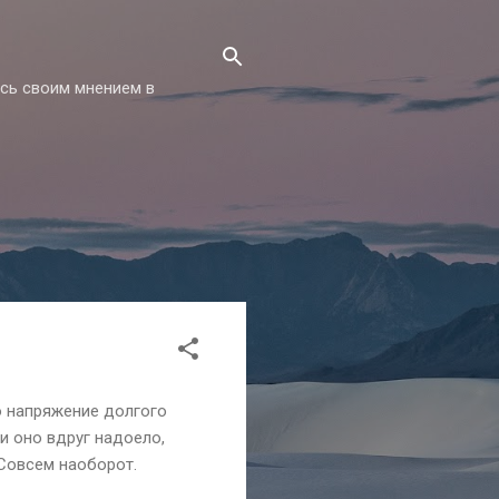
есь своим мнением в
о напряжение долгого
ли оно вдруг надоело,
 Совсем наоборот.