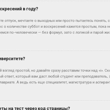
ам. И да, если тебе нет 18, подпись родителей — как билет в эт
 испытания — впереди. Рост, вес и другие цифры: где правда,
скресений в году?
еальной» — эту фразу слышат все. Но давай честно: индустрия 
0 см, а коммерческие бренды могут взять и на 165 см. Вес? Есл
те отпуск, мечтаете о выходных или просто пытаетесь понять, 
ли 60 кг и при этом выг...
ос о количестве суббот и воскресений кажется простым, пока 
ремся по-человечески — без формул, зато с логикой и парой ж
дных на каждый Год — это 365 дней. Делим на недели: 365 ÷ 7 =
и воскресений выходит по 52 штуки. Но тут же мозг вопрошает: 
: он прицепляется к следующему году, сдвигая старт. Например
й год начнется со вторника. Вот и вся магия. А если год висо
иверситете?
лучаем 52 недели и 2 дня «сверху». Теперь вопрос: могут ли эти
ко. Допустим, год начался в субботу. Тогда лишние дни — субб
 взгляд простой, но давайте сразу расставим точки над «i». Ск
так везёт нечасто...
й ответ, который вам даст любой студент или преподаватель, зв
лавриате. А ведь есть еще специалитет, магистратура и аспирант
ь, сейчас не будет занудной лекции – разложим всё по полочк
анра: бакалавриат Представьте себе обычного парня, который 
гранит науки? Четыре года. Это четыре курса: первый – самый 
ретий – экватор, и четвертый – финишная прямая с дипломом. В
ты на тест через код страницы?