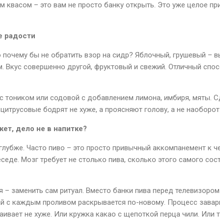
м квасом – это вам не просто банку открыть. Это уже целое пр
е радости
о почему бы не обратить взор на сидр? Яблочный, грушевый – 
м. Вкус совершенно другой, фруктовый и свежий. Отличный спо
с тоником или содовой с добавлением лимона, имбиря, мяты. С
цитрусовые бодрят не хуже, а проясняют голову, а не наоборот
ет, дело не в напитке?
глубже. Часто пиво – это просто привычный аккомпанемент к че
седе. Мозг требует не столько пива, сколько этого самого сос
 – заменить сам ритуал. Вместо банки пива перед телевизором 
ай с каждым проливом раскрывается по-новому. Процесс заварк
аивает не хуже. Или кружка какао с щепоткой перца чили. Или 