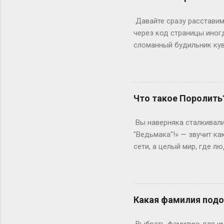
стандартная программа вы
дольше? Специалитет Тем
Давайте сразу расставим 
будущие врачи, инженеры 
через код страницы иног
сломанный будильник кув
отвечаете на вопросы, на
страницы действительно ж
ключевое «однако», совр
инспектор. Где же тогда п
Что такое Поролить
Раньше, в эпоху статичес
Данные теперь загружаютс
Вы наверняка сталкивали
рамка для картины. Саму к
"Ведьмака"!» — звучит ка
сети, а целый мир, где 
погрузиться в роль так, 
ролевая кухня Слово «по
ролевиков. Если раньше 
они перекочевали в онлай
Какая фамилия подо
взаимодействовать, прож
когда даже развлечения т