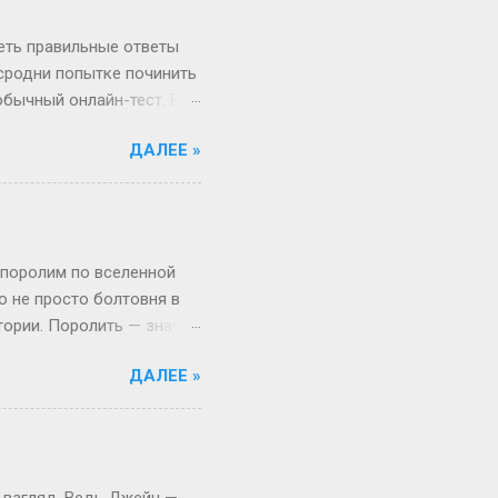
миг, поверьте! А если
ше времени. Например,
реть правильные ответы
 сродни попытке починить
обычный онлайн-тест. Вы
в недрах кода этой
ДАЛЕЕ »
анты. Однако, и это
рый вы видите, открыв
, в каком хотелось бы.
Сегодня всё иначе.
ица — это просто пустая
 поролим по вселенной
то не просто болтовня в
тории. Поролить — значит
 Откуда взялся термин:
ДАЛЕЕ »
, выросло из субкультуры
иями в лесу, то теперь
то играть, а активно
ало популярным в эпоху,
ать» (с точки зрения