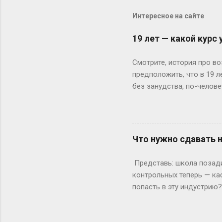
Интересное на сайте
19 лет — какой курс
Смотрите, история про во
предположить, что в 19 
без занудства, по-челове
поступил — и вот тебе 19
не туда. Вот Сергей из Но
одноклассники уже на трет
штурмует лекции по филос
Что нужно сдавать 
школе — представьте, как
к этому возрасту заканч
Представь: школа позади,
вносит коррективы. Допуст
контрольных теперь — ка
попасть в эту индустрию
с очевидного: документы.
а закончила 9 классов. А