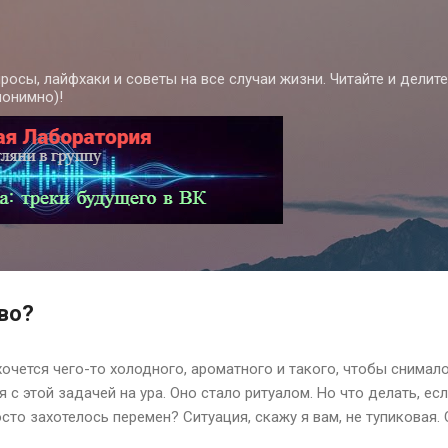
К основному контенту
росы, лайфхаки и советы на все случаи жизни. Читайте и делит
нонимно)!
во?
хочется чего-то холодного, ароматного и такого, чтобы снимал
я с этой задачей на ура. Оно стало ритуалом. Но что делать, ес
сто захотелось перемен? Ситуация, скажу я вам, не тупиковая.