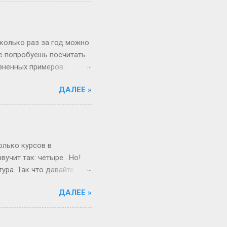
от мир. Но это всё
 а где мифы? «Ты должна
меняется. Да, для
и при росте 175 см ты
сколько раз за год можно
не попробуешь посчитать
изненных примеров.
 52 недели и 1 день в
ДАЛЕЕ »
«А куда делся тот самый
, если 1 января —
косный? Тут уже веселее
 два дня оказаться
ота и воскресенье. Бинго!
олько курсов в
учит так: четыре . Но!
ура. Так что давайте
ам живо и по-
ДАЛЕЕ »
поступил после школы.
веселый и страшный,
от так работает