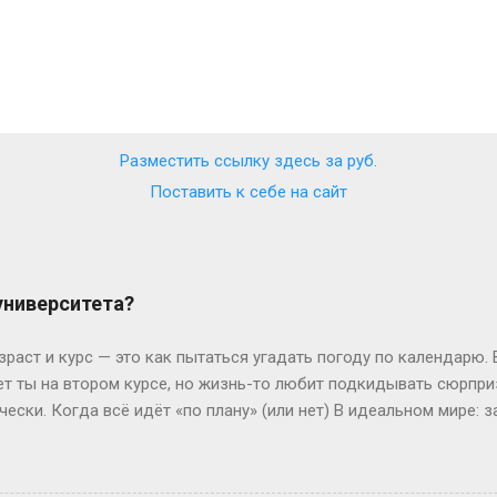
Разместить ссылку здесь за
руб.
Поставить к себе на сайт
 университета?
зраст и курс — это как пытаться угадать погоду по календарю.
лет ты на втором курсе, но жизнь-то любит подкидывать сюрпр
чески. Когда всё идёт «по плану» (или нет) В идеальном мире: з
, второй курс. Но реальность часто напоминает автобус, которы
восибирска: отучился год, ушёл в армию, вернулся — и теперь он
ьем. Или Мария из Испании: взяла gap year, работала в хостеле