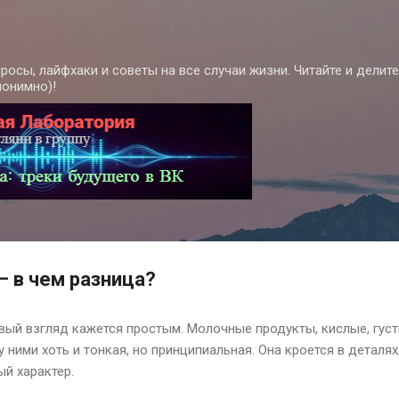
К основному контенту
росы, лайфхаки и советы на все случаи жизни. Читайте и делит
нонимно)!
— в чем разница?
рвый взгляд кажется простым. Молочные продукты, кислые, густ
у ними хоть и тонкая, но принципиальная. Она кроется в деталя
ый характер.