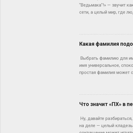
рамка для картины. Саму к
"Ведьмака"!» — звучит ка
сети, а целый мир, где 
погрузиться в роль так, 
ролевая кухня Слово «по
ролевиков. Если раньше 
они перекочевали в онлай
Какая фамилия подо
взаимодействовать, прож
когда даже развлечения т
Выбрать фамилию для име
постороннего), нужно умет
имя универсальное, споко
простая фамилия может сд
фамилия подойдет лучше 
подводит. Возьмем, к при
Надежно, понятно, уютно.
или Паркер. Они коротки
Что значит «ПХ» в п
А что насчет современны
Джейн Карпентер (плотни
Ну, давайте разбираться,
характеру глубины. Или д
на деле — целый кладезь 
сокращение может играть