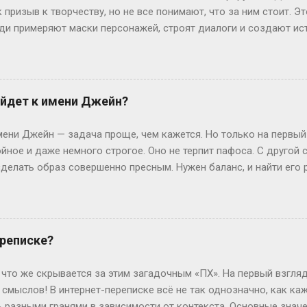
артину (ваши вопросы и ...
к призыв к творчеству, но не все понимают, что за ним стоит. Э
люди примеряют маски персонажей, строят диалоги и создают ис
чтобы границы между реальностью и игрой на миг растворились.
ролить» — производное от «ролевить», которое, в свою очередь
ролевые игры ассоциировались с настолками или живыми действ
н-пространство. «По-» здесь — как приставка действия: не прос
йдет к имени Джейн?
ивать сюжет в реальном времени. Интересно, что пороление ст
ребуют навыков. Казалось бы, парадокс: чтобы «ничего не дел
ни Джейн — задача проще, чем кажется. Но только на первый
ь имп...
йное и даже немного строгое. Оно не терпит пафоса. С другой
елать образ совершенно пресным. Нужен баланс, и найти его р
всего? Давай разбираться по-простому, без лишней теории. Кл
меру, Смит или Браун. Джейн Смит звучит как добрая соседка 
 Тем не менее, если хочется добавить огонька, присмотрись к
е, энергичные и запоминаются мгновенно. Коротко и ясно — это
ереписке?
х трендов? Знаете, сейчас в моде фамилии-профессии. Джейн Те
к). Сразу возникает образ человека дела, который не боится р
 что же скрывается за этим загадочным «ПХ». На первый взгляд
ругой вариант — географические фами...
смыслов! В интернет-переписке всё не так однозначно, как каж
 разными гранями в зависимости от контекста. Основные знач