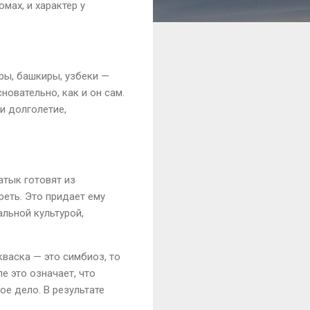
мах, и характер у
ары, башкиры, узбеки —
сновательно, как и он сам.
и долголетие,
атык готовят из
реть. Это придает ему
льной культурой,
кваска — это симбиоз, то
е это означает, что
ое дело. В результате