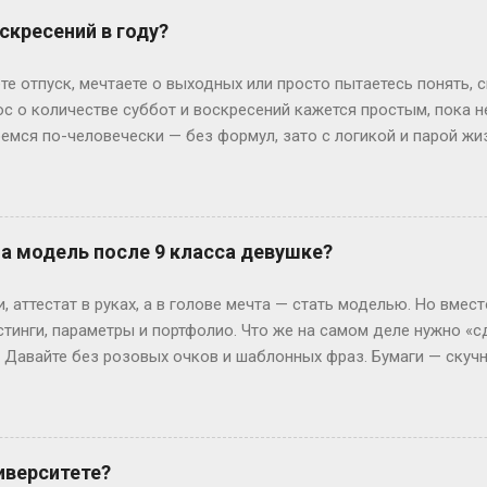
офии, пока её ровесники пишут курсовые. Кстати, в Германии 
скресений в году?
 обидно: тебе 19, а ты только получил школьный аттестат. Зат
ивают техникум и вовсю работают. Академы, переводы и прочие 
те отпуск, мечтаете о выходных или просто пытаетесь понять, 
им, Иван с первого к...
ос о количестве суббот и воскресений кажется простым, пока 
ремся по-человечески — без формул, зато с логикой и парой ж
дных на каждый Год — это 365 дней. Делим на недели: 365 ÷ 7 =
и воскресений выходит по 52 штуки. Но тут же мозг вопрошает: 
: он прицепляется к следующему году, сдвигая старт. Например
й год начнется со вторника. Вот и вся магия. А если год висо
на модель после 9 класса девушке?
лучаем 52 недели и 2 дня «сверху». Теперь вопрос: могут ли эти
ко. Допустим, год начался в субботу. Тогда лишние дни — субб
 аттестат в руках, а в голове мечта — стать моделью. Но вмест
так везёт нечасто...
стинги, параметры и портфолио. Что же на самом деле нужно «с
? Давайте без розовых очков и шаблонных фраз. Бумаги — скуч
 Без них — как на подиум без каблуков. Нужно подтвердить, что
ттестат, паспорт (или свидетельство о рождении), справка от вр
ам. И да, если тебе нет 18, подпись родителей — как билет в эт
 испытания — впереди. Рост, вес и другие цифры: где правда,
иверситете?