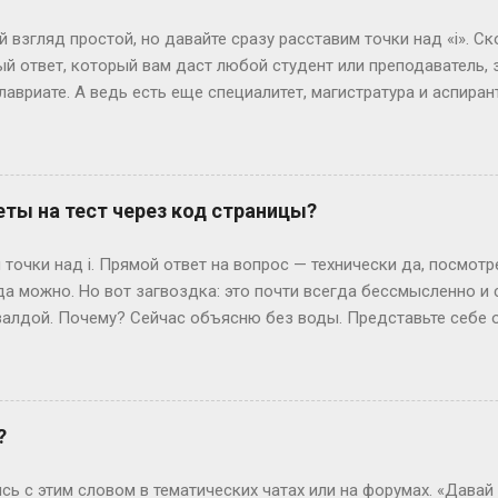
еальной» — эту фразу слышат все. Но давай честно: индустрия 
0 см, а коммерческие бренды могут взять и на 165 см. Вес? Есл
 взгляд простой, но давайте сразу расставим точки над «i». Ск
ли 60 кг и при этом выг...
й ответ, который вам даст любой студент или преподаватель, зв
лавриате. А ведь есть еще специалитет, магистратура и аспирант
ь, сейчас не будет занудной лекции – разложим всё по полочк
анра: бакалавриат Представьте себе обычного парня, который 
гранит науки? Четыре года. Это четыре курса: первый – самый 
ретий – экватор, и четвертый – финишная прямая с дипломом. В
ты на тест через код страницы?
сшего образования в России. Четыре года пролетают как один 
 не менее, есть нюанс. Некоторые специальности требуют боль
точки над i. Прямой ответ на вопрос — технически да, посмот
или сотрудники спецслужб. Для них существуе...
да можно. Но вот загвоздка: это почти всегда бессмысленно и
алдой. Почему? Сейчас объясню без воды. Представьте себе 
жимаете «Завершить», и система выдает вам результат. Где-то 
ивут данные — ваши ответы и, гипотетически, правильные вари
еменные сайты редко хранят что-то ценное прямо в HTML, кото
рячутся ответы? Вот и нет их там! Во всяком случае, в том виде
?
ких сайтов, ответы можно было случайно напасть в HTML-коде. 
я динамически, после нажатия кнопки. Представьте, что стран
сь с этим словом в тематических чатах или на форумах. «Давай