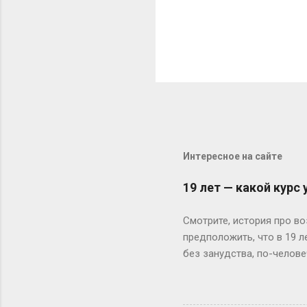
Интересное на сайте
19 лет — какой курс
Смотрите, история про во
предположить, что в 19 
без занудства, по-челове
поступил — и вот тебе 19
не туда. Вот Сергей из Но
одноклассники уже на трет