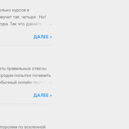
меняется. Да, для
и при росте 175 см ты
олько курсов в
учит так: четыре . Но!
ура. Так что давайте
ам живо и по-
ДАЛЕЕ »
поступил после школы.
веселый и страшный,
от так работает
миг, поверьте! А если
ше времени. Например,
реть правильные ответы
 сродни попытке починить
обычный онлайн-тест. Вы
в недрах кода этой
ДАЛЕЕ »
анты. Однако, и это
рый вы видите, открыв
, в каком хотелось бы.
Сегодня всё иначе.
ица — это просто пустая
 поролим по вселенной