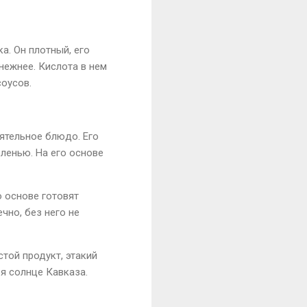
а. Он плотный, его
нежнее. Кислота в нем
соусов.
ятельное блюдо. Его
еленью. На его основе
о основе готовят
чно, без него не
стой продукт, этакий
я солнце Кавказа.