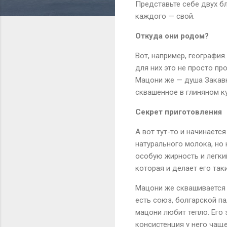
Представьте себе двух бл
каждого — свой.
Откуда они родом?
Вот, например, география
для них это не просто про
Мацони же — душа Закавка
сквашенное в глиняном к
Секрет приготовления
А вот тут-то и начинаетс
натурального молока, но 
особую жирность и легки
которая и делает его так
Мацони же сквашивается и
есть союз, болгарской па
мацони любит тепло. Его 
консистенция у него чаще