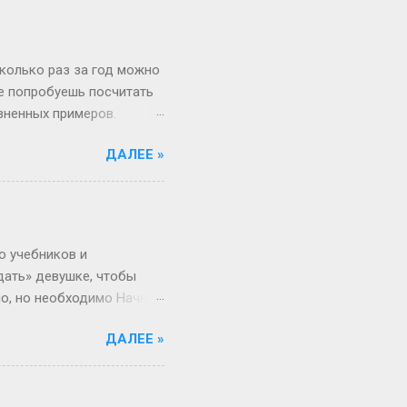
вообще 13 классов в
о в Японии некоторые уже
зигзаги Бывает, жизнь
сколько раз за год можно
не попробуешь посчитать
изненных примеров.
 52 недели и 1 день в
ДАЛЕЕ »
«А куда делся тот самый
, если 1 января —
косный? Тут уже веселее
 два дня оказаться
ота и воскресенье. Бинго!
о учебников и
дать» девушке, чтобы
но, но необходимо Начнём
 ты не с Луны свалилась,
ДАЛЕЕ »
ача, что здоровье
от мир. Но это всё
 а где мифы? «Ты должна