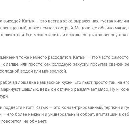
на выходе? Катык — это всегда ярко выраженная, густая кислинк
 насыщенный, даже немного острый. Мацони же обычно мягче, 
деликатная. Его можно и пить, и использовать как основу для 
именения тоже немного расходятся. Катык — это часто самосто
, к лапше, или просто как холодную закуску, посыпав свежей з
 холодной водой или минералкой.
абочая лошадка кавказской кухни. Его пьют просто так, на ег
 маринуют шашлык, ведь он отлично размягчает мясо. Ну и, коне
пури.
ли подвести итог? Катык — это концентрированный, терпкий и гу
и — его более нежный и универсальный собрат, впитавший в себ
 говорится, не обманет.