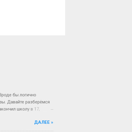
 Вроде бы логично
изы. Давайте разберёмся
акончил школу в 17,
й то опаздывает, то едет
ДАЛЕЕ »
 первокурсник в 19, а
 на Бали, а теперь