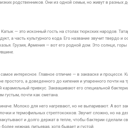
изких родственников. Они из одной семьи, но живут в разных до
. Катык — это исконный гость на столах тюркских народов. Тат
дукт, а часть культурного кода. Его название звучит твердо и о
зья. Грузия, Армения — вот его родной дом. Это солнце, горы 
увшине.
я самое интересное. Главное отличие — в закваске и процессе. К
не простого, а доведенного до кипения и упаренного почти на т
й карамельный привкус. Заквашивают его специальной бактериа
им густым, почти как сметана.
наче. Молоко для него нагревают, но не выпаривают. А вот за
лочки и термофильных стрептококков. Звучит сложно, но на дел
закутывают и долго держат в тепле, чтобы бактерии сделали св
 более нежная, питьевая, хотя бывает и густой.