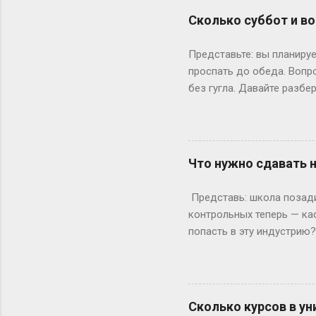
штурмует лекции по филос
Сколько суббот и во
школе — представьте, как
к этому возрасту заканч
Представьте: вы планируе
вносит коррективы. Допуст
проспать до обеда. Вопр
без гугла. Давайте разбе
Сначала базовка: 52 выхо
остатке. То есть суббот 
лишний день?» Всё просто
понедельник, то следующи
Что нужно сдавать 
366 дней делим на 7 — по
выходными? Могут, но ред
Представь: школа позади,
Выходных будет по 53. Но 
контрольных теперь — ка
попасть в эту индустрию
с очевидного: документы.
а закончила 9 классов. А
позволяет бегать по съёмк
формальности. Настоящие
Сколько курсов в ун