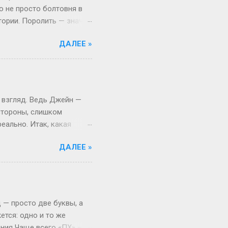
то не просто болтовня в
тории. Поролить — значит
 Откуда взялся термин:
ДАЛЕЕ »
, выросло из субкультуры
иями в лесу, то теперь
то играть, а активно
ало популярным в эпоху,
ать» (с точки зрения
 взгляд. Ведь Джейн —
 стороны, слишком
еально. Итак, какая
ассика никогда не
ДАЛЕЕ »
из американского сериала.
 фамилиям вроде Миллер
 вообще золотое правило.
йлор (портниха) или
аботы. Это добавляет
 — просто две буквы, а
ется: одно и то же
ения Чаще всего «ПХ» —