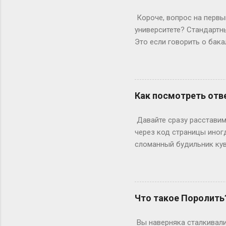
быть высокой, худой и ид
подиума часто ждут от 17
Короче, вопрос на первый
весишь 55 кг — окей, но ес
университете? Стандартны
Это если говорить о бака
копнем глубже. Не бойтес
человечески. Классика ж
Сколько он будет грызть 
второй – уже с опытом, т
Как посмотреть отве
стандартная программа вы
дольше? Специалитет Тем
Давайте сразу расставим 
будущие врачи, инженеры 
через код страницы иног
сломанный будильник кув
отвечаете на вопросы, на
страницы действительно ж
ключевое «однако», совр
инспектор. Где же тогда п
Что такое Поролить
Раньше, в эпоху статичес
Данные теперь загружаютс
Вы наверняка сталкивали