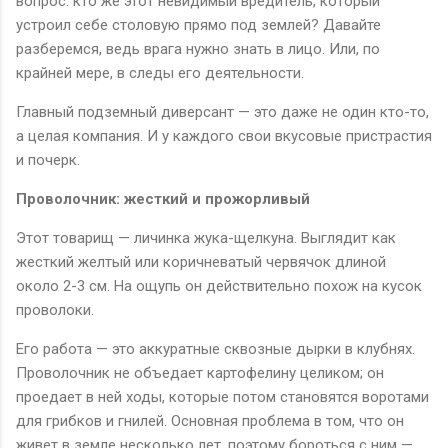
вопрос: кто же этот невидимый вредитель, который
устроил себе столовую прямо под землей? Давайте
разберемся, ведь врага нужно знать в лицо. Или, по
крайней мере, в следы его деятельности.
Главный подземный диверсант — это даже не один кто-то,
а целая компания. И у каждого свои вкусовые пристрастия
и почерк.
Проволочник: жесткий и прожорливый
Этот товарищ — личинка жука-щелкуна. Выглядит как
жесткий желтый или коричневатый червячок длиной
около 2-3 см. На ощупь он действительно похож на кусок
проволоки.
Его работа — это аккуратные сквозные дырки в клубнях.
Проволочник не объедает картофелину целиком; он
проедает в ней ходы, которые потом становятся воротами
для грибков и гнилей. Основная проблема в том, что он
живет в земле несколько лет, поэтому бороться с ним —