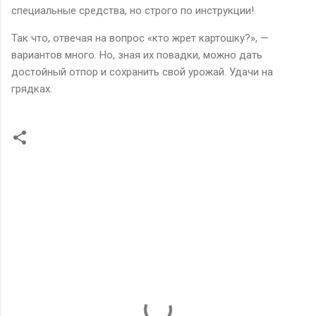
специальные средства, но строго по инструкции!
Так что, отвечая на вопрос «кто жрет картошку?», —
вариантов много. Но, зная их повадки, можно дать
достойный отпор и сохранить свой урожай. Удачи на
грядках.
К
о
м
м
е
н
т
а