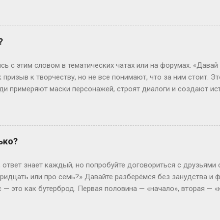
ь, сейчас не будет занудной лекции – разложим всё по полочк
анра: бакалавриат Представьте себе обычного парня, который 
гранит науки? Четыре года. Это четыре курса: первый – самый 
ретий – экватор, и четвертый – финишная прямая с дипломом. В
?
сшего образования в России. Четыре года пролетают как один 
 не менее, есть нюанс. Некоторые специальности требуют боль
сь с этим словом в тематических чатах или на форумах. «Давай
или сотрудники спецслужб. Для них существуе...
к призыв к творчеству, но не все понимают, что за ним стоит. Э
люди примеряют маски персонажей, строят диалоги и создают ис
чтобы границы между реальностью и игрой на миг растворились.
ролить» — производное от «ролевить», которое, в свою очередь
ролевые игры ассоциировались с настолками или живыми действ
н-пространство. «По-» здесь — как приставка действия: не прос
ько?
ивать сюжет в реальном времени. Интересно, что пороление ст
ребуют навыков. Казалось бы, парадокс: чтобы «ничего не дел
, ответ знает каждый, но попробуйте договориться с друзьями о
ь имп...
 тридцать или про семь?» Давайте разберёмся без занудства и 
ас — это как бутерброд. Первая половина — «начало», вторая — 
подход» логично считать с 6:01. Это как ждать гостей: они сказа
01 поглядываете в окно — вдруг заскочат на чай пораньше? Но 