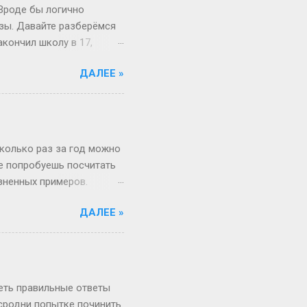
 Вроде бы логично
изы. Давайте разберёмся
акончил школу в 17,
й то опаздывает, то едет
ДАЛЕЕ »
 первокурсник в 19, а
 на Бали, а теперь
вообще 13 классов в
о в Японии некоторые уже
зигзаги Бывает, жизнь
сколько раз за год можно
не попробуешь посчитать
изненных примеров.
 52 недели и 1 день в
ДАЛЕЕ »
«А куда делся тот самый
, если 1 января —
косный? Тут уже веселее
 два дня оказаться
ота и воскресенье. Бинго!
реть правильные ответы
 сродни попытке починить