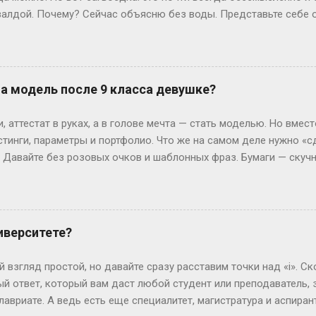
алдой. Почему? Сейчас объясню без воды. Представьте себе 
жимаете «Завершить», и система выдает вам результат. Где-то 
ивут данные — ваши ответы и, гипотетически, правильные вари
еменные сайты редко хранят что-то ценное прямо в HTML, кото
рячутся ответы? Вот и нет их там! Во всяком случае, в том виде
на модель после 9 класса девушке?
ких сайтов, ответы можно было случайно напасть в HTML-коде. 
я динамически, после нажатия кнопки. Представьте, что стран
 аттестат в руках, а в голове мечта — стать моделью. Но вмест
артину (ваши вопросы и ...
стинги, параметры и портфолио. Что же на самом деле нужно «с
? Давайте без розовых очков и шаблонных фраз. Бумаги — скуч
 Без них — как на подиум без каблуков. Нужно подтвердить, что
ттестат, паспорт (или свидетельство о рождении), справка от вр
ам. И да, если тебе нет 18, подпись родителей — как билет в эт
 испытания — впереди. Рост, вес и другие цифры: где правда,
иверситете?
еальной» — эту фразу слышат все. Но давай честно: индустрия 
0 см, а коммерческие бренды могут взять и на 165 см. Вес? Есл
 взгляд простой, но давайте сразу расставим точки над «i». Ск
ли 60 кг и при этом выг...
й ответ, который вам даст любой студент или преподаватель, зв
лавриате. А ведь есть еще специалитет, магистратура и аспирант