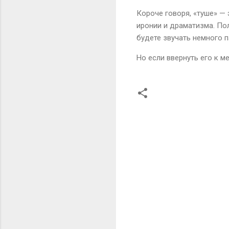
Короче говоря, «туше» — 
иронии и драматизма. По
будете звучать немного п
Но если ввернуть его к ме
К
о
м
м
е
н
т
а