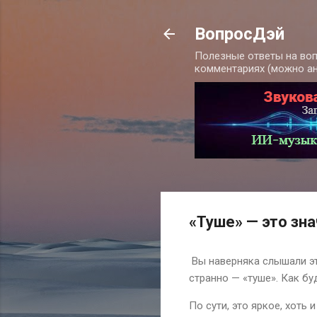
ВопросДэй
Полезные ответы на воп
комментариях (можно а
«Туше» — это зна
Вы наверняка слышали эт
странно — «туше». Как бу
По сути, это яркое, хоть