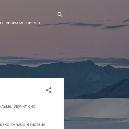
есь своим мнением в
ильме. Звучит оно
 какого-либо действия.