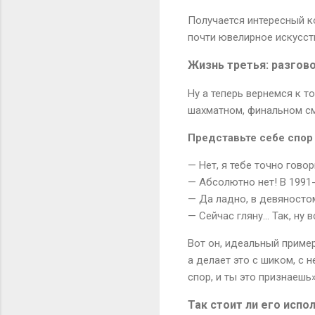
Получается интересный ко
почти ювелирное искусств
Жизнь третья: разгов
Ну а теперь вернемся к т
шахматном, финальном см
Представьте себе спор
— Нет, я тебе точно гово
— Абсолютно нет! В 1991-
— Да ладно, в девяностом
— Сейчас гляну... Так, ну в
Вот он, идеальный приме
а делает это с шиком, с 
спор, и ты это признаешь»
Так стоит ли его испо