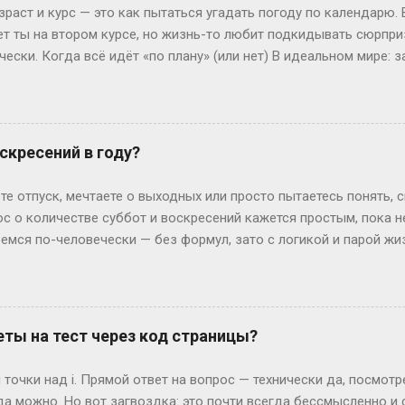
зраст и курс — это как пытаться угадать погоду по календарю.
лет ты на втором курсе, но жизнь-то любит подкидывать сюрпр
чески. Когда всё идёт «по плану» (или нет) В идеальном мире: з
, второй курс. Но реальность часто напоминает автобус, которы
восибирска: отучился год, ушёл в армию, вернулся — и теперь он
ьем. Или Мария из Испании: взяла gap year, работала в хостеле
офии, пока её ровесники пишут курсовые. Кстати, в Германии 
скресений в году?
 обидно: тебе 19, а ты только получил школьный аттестат. Зат
ивают техникум и вовсю работают. Академы, переводы и прочие 
те отпуск, мечтаете о выходных или просто пытаетесь понять, 
им, Иван с первого к...
ос о количестве суббот и воскресений кажется простым, пока 
ремся по-человечески — без формул, зато с логикой и парой ж
дных на каждый Год — это 365 дней. Делим на недели: 365 ÷ 7 =
и воскресений выходит по 52 штуки. Но тут же мозг вопрошает: 
: он прицепляется к следующему году, сдвигая старт. Например
й год начнется со вторника. Вот и вся магия. А если год висо
ты на тест через код страницы?
лучаем 52 недели и 2 дня «сверху». Теперь вопрос: могут ли эти
ко. Допустим, год начался в субботу. Тогда лишние дни — субб
точки над i. Прямой ответ на вопрос — технически да, посмот
так везёт нечасто...
да можно. Но вот загвоздка: это почти всегда бессмысленно и