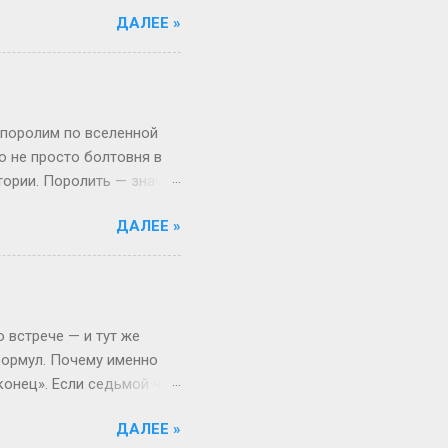
ам живо и по-
ДАЛЕЕ »
поступил после школы.
веселый и страшный,
от так работает
миг, поверьте! А если
ше времени. Например,
 поролим по вселенной
то не просто болтовня в
тории. Поролить — значит
 Откуда взялся термин:
ДАЛЕЕ »
, выросло из субкультуры
иями в лесу, то теперь
то играть, а активно
ало популярным в эпоху,
ать» (с точки зрения
 встрече — и тут же
формул. Почему именно
«конец». Если седьмой час
ли «придём в начале
ДАЛЕЕ »
жизнь — не математика.