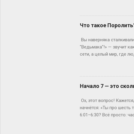
копнем глубже. Не бойтес
человечески. Классика ж
Сколько он будет грызть 
второй – уже с опытом, т
Что такое Поролить
стандартная программа вы
дольше? Специалитет Тем
Вы наверняка сталкивали
будущие врачи, инженеры 
"Ведьмака"!» — звучит ка
сети, а целый мир, где 
погрузиться в роль так, 
ролевая кухня Слово «по
ролевиков. Если раньше 
они перекочевали в онлай
Начало 7 — это скол
взаимодействовать, прож
когда даже развлечения т
Ох, этот вопрос! Кажется
постороннего), нужно умет
начнётся: «Ты про шесть
6:01–6:30? Всё просто: ч
стартует в 7:00, то его «
седьмого», а вы уже с 6: