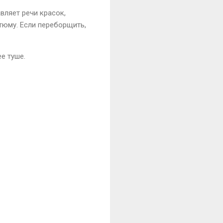
авляет речи красок,
тюму. Если переборщить,
ее туше.