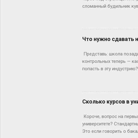
сломанный будильник кув
отвечаете на вопросы, на
страницы действительно ж
ключевое «однако», совр
инспектор. Где же тогда п
Что нужно сдавать 
Раньше, в эпоху статичес
Данные теперь загружаютс
Представь: школа позади,
рамка для картины. Саму к
контрольных теперь — ка
попасть в эту индустрию
с очевидного: документы.
а закончила 9 классов. А
позволяет бегать по съёмк
формальности. Настоящие
Сколько курсов в ун
быть высокой, худой и ид
подиума часто ждут от 17
Короче, вопрос на первый
весишь 55 кг — окей, но ес
университете? Стандартны
Это если говорить о бака