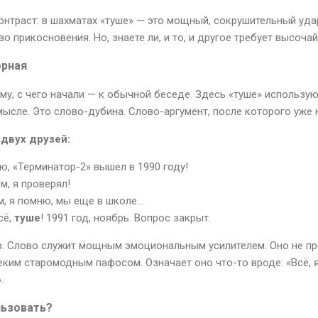
нтраст: в шахматах «туше» — это мощный, сокрушительный удар
о прикосновения. Но, знаете ли, и то, и другое требует высоча
орная
ому, с чего начали — к обычной беседе. Здесь «туше» использую
ысле. Это слово-дубина. Слово-аргумент, после которого уже 
 двух друзей:
рю, «Терминатор-2» вышел в 1990 году!
м, я проверял!
, я помню, мы еще в школе...
сё,
туше
! 1991 год, ноябрь. Вопрос закрыт.
р. Слово служит мощным эмоциональным усилителем. Оно не пр
неким старомодным пафосом. Означает оно что-то вроде: «Всё, 
.
льзовать?