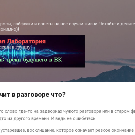
К основному контенту
росы, лайфхаки и советы на все случаи жизни. Читайте и делит
нонимно)!
чит в разговоре что?
о слово где-то на задворках чужого разговора или в старом ф
дто из другого времени. И ведь не ошибетесь.
 и устаревшее, восклицание, которое означает резкое окончание