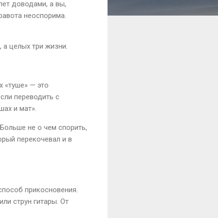
лет доводами, а вы,
правота неоспорима.
, а целых три жизни.
х «туше» — это
если переводить с
шах и мат».
Больше не о чем спорить,
орый перекочевал и в
 способ прикосновения.
ли струн гитары. От