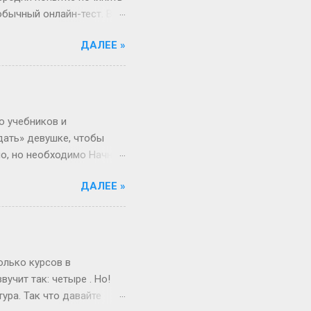
обычный онлайн-тест. Вы
в недрах кода этой
ДАЛЕЕ »
анты. Однако, и это
рый вы видите, открыв
, в каком хотелось бы.
Сегодня всё иначе.
ица — это просто пустая
о учебников и
дать» девушке, чтобы
но, но необходимо Начнём
 ты не с Луны свалилась,
ДАЛЕЕ »
ача, что здоровье
от мир. Но это всё
 а где мифы? «Ты должна
меняется. Да, для
и при росте 175 см ты
олько курсов в
учит так: четыре . Но!
ура. Так что давайте