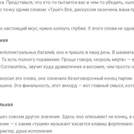
а. Представьте, что кто-то пытается вас в чем-то убедить, сып
 точку одним словом: «Туше!» Всё, дискуссия окончена, ваша 
о настоящий вкус, нужно копнуть глубже. У этого слова не одна
ная
нтеллектуальных баталий, оно и пришло в нашу речь. В шахмата
 То есть полного поражения. Проще говоря, «король мёртв» — 
Согласитесь, звучит куда драматичнее и весомее, чем просто «
зносил это слово, оно означало безоговорочный конец партии. 
ршена. Эта финальность, этот аккорд — вот главный смысл, кот
льная
уше» совсем другое значение. Здесь оно описывает не конец, а
ение — с каким «тушем» музыкант касается клавиш фортепиано и
арактер, душа исполнения.