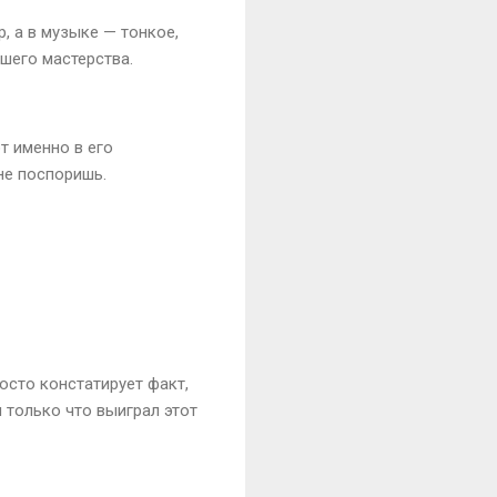
, а в музыке — тонкое,
йшего мастерства.
т именно в его
не поспоришь.
осто констатирует факт,
я только что выиграл этот