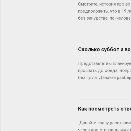
Смотрите, история про во
предположить, что в 19 
без занудства, по-челове
поступил — и вот тебе 19
не туда. Вот Сергей из Но
одноклассники уже на трет
штурмует лекции по филос
Сколько суббот и во
школе — представьте, как
к этому возрасту заканч
Представьте: вы планируе
вносит коррективы. Допуст
проспать до обеда. Вопр
без гугла. Давайте разбе
Сначала базовка: 52 выхо
остатке. То есть суббот 
лишний день?» Всё просто
понедельник, то следующи
Как посмотреть отве
366 дней делим на 7 — по
выходными? Могут, но ред
Давайте сразу расставим 
Выходных будет по 53. Но 
через код страницы иног